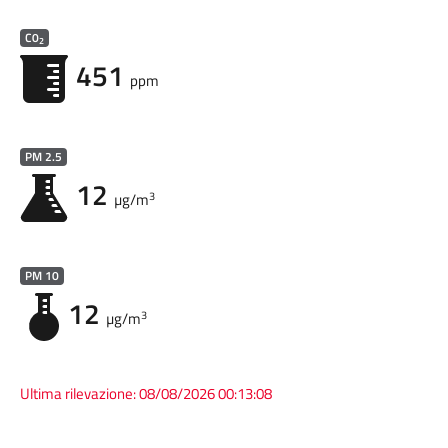
C0
2
451
ppm
PM 2.5
12
3
µg/m
PM 10
12
3
µg/m
Ultima rilevazione:
08/08/2026 00:13:08