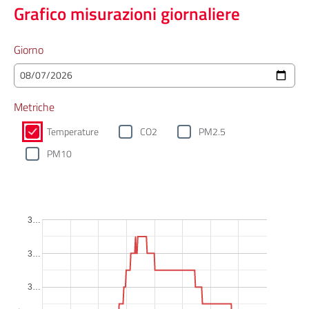
Grafico misurazioni giornaliere
Giorno
Metriche
Temperature
CO2
PM2.5
PM10
3…
3…
3…