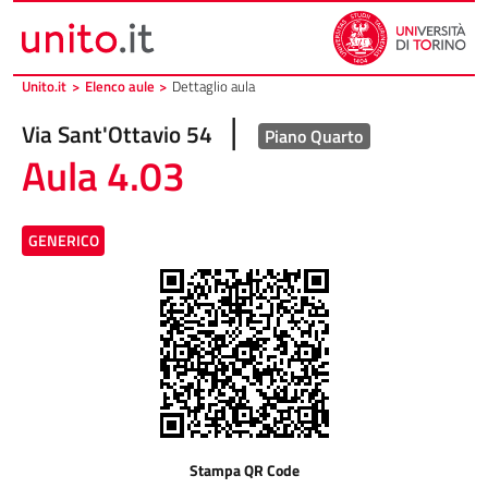
Vai al contenuto principale
Vai al piede di pagina
Unito.it
>
Elenco aule
>
Dettaglio aula
|
Via Sant'Ottavio 54
Piano Quarto
Aula 4.03
GENERICO
Stampa QR Code