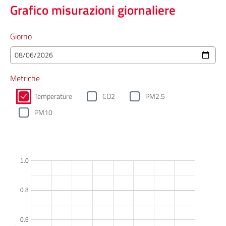
Grafico misurazioni giornaliere
Giorno
Metriche
Temperature
CO2
PM2.5
PM10
1.0
0.8
0.6