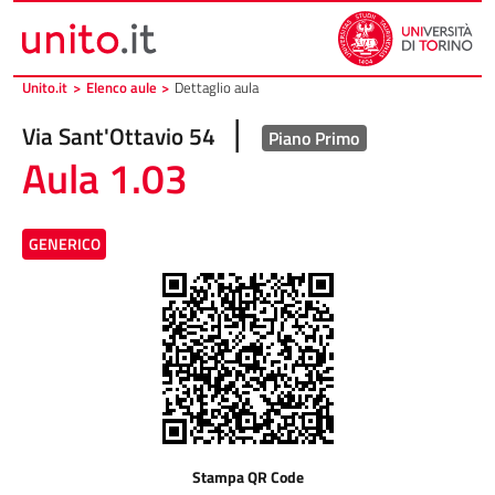
Vai al contenuto principale
Vai al piede di pagina
Unito.it
>
Elenco aule
>
Dettaglio aula
|
Via Sant'Ottavio 54
Piano Primo
Aula 1.03
GENERICO
Stampa QR Code