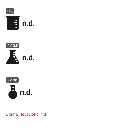
C0
2
n.d.
PM 2.5
n.d.
PM 10
n.d.
Ultima rilevazione:
n.d.