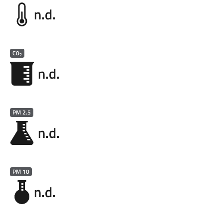
n.d.
C0
2
n.d.
PM 2.5
n.d.
PM 10
n.d.