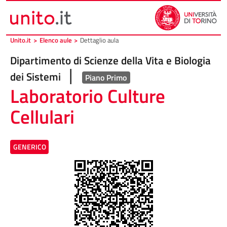
Vai al contenuto principale
Vai al piede di pagina
Unito.it
>
Elenco aule
>
Dettaglio aula
Dipartimento di Scienze della Vita e Biologia
|
dei Sistemi
Piano Primo
Laboratorio Culture
Cellulari
GENERICO