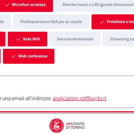
Microfoni wireless
Monitor touch o LIM (grandi dimensioni
te
Predisposizione VGA per pc ospite
Proiettore o mo
Rete Wifi
Sensore Ambientale
Streaming su 
Web conference
una email all'indirizzo:
applicazioni.ict@unito.it