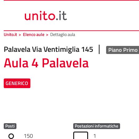
Vai al contenuto principale
Vai al piede di pagina
Unito.it
>
Elenco aule
>
Dettaglio aula
|
Palavela Via Ventimiglia 145
Piano Primo
Aula 4 Palavela
GENERICO
Posti
Postazioni informatiche
150
1