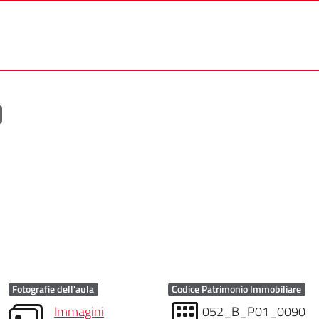
Fotografie dell'aula
Codice Patrimonio Immobiliare
Immagini
052_B_P01_0090