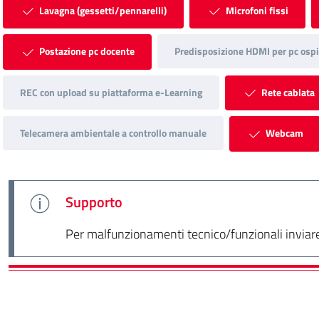
Lavagna (gessetti/pennarelli)
Microfoni fissi
Postazione pc docente
Predisposizione HDMI per pc ospi
REC con upload su piattaforma e-Learning
Rete cablata
Telecamera ambientale a controllo manuale
Webcam
Supporto
Per malfunzionamenti tecnico/funzionali inviare 