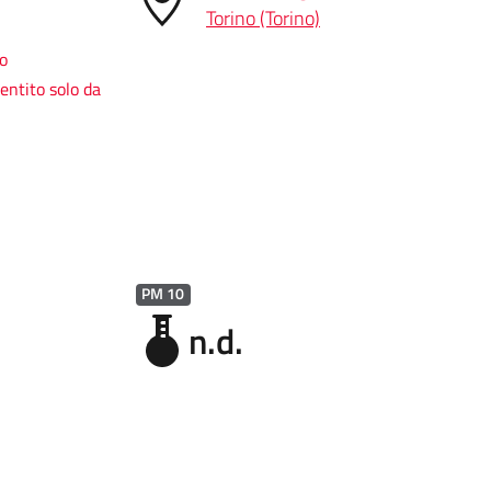
Torino (Torino)
so
entito solo da
PM 10
n.d.