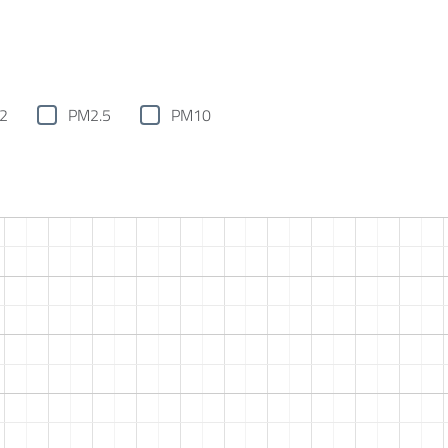
2
PM2.5
PM10