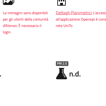
Dettagli Planimetrici
Le immagini sono disponibili
L'acces
per gli utenti della comunità
all'applicazione Opensipi è cons
d'Ateneo. È necessario il
rete UniTo
login.
PM 2.5
.
n.d.