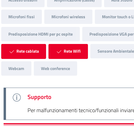
Microfoni fissi
Microfoni wireless
Monitor touch o L
Predisposizione HDMI per pc ospite
Predisposizione VGA per
Rete cablata
Rete Wifi
Sensore Ambientale
Webcam
Web conference
Supporto
Per malfunzionamenti tecnico/funzionali inviare 