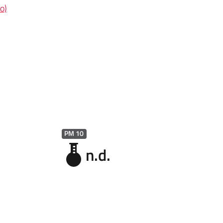
o)
PM 10
n.d.