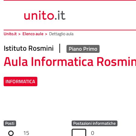
Vai al contenuto principale
Vai al piede di pagina
Unito.it
>
Elenco aule
>
Dettaglio aula
|
Istituto Rosmini
Piano Primo
Aula Informatica Rosmin
INFORMATICA
Posti
Postazioni informatiche
15
0