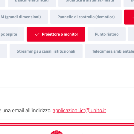
IM (grandi dimensioni)
Pannello di controllo (domotica)
 pc ospite
Proiettore o monitor
Punto ristoro
Streaming su canali istituzionali
Telecamera ambientale 
una email all'indirizzo:
applicazioni.ict@unito.it