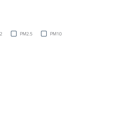
2
PM2.5
PM10