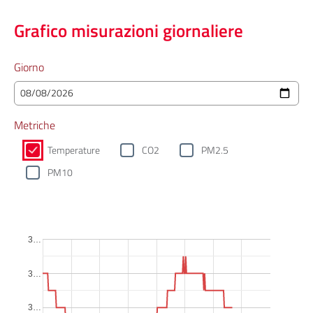
Grafico misurazioni giornaliere
Giorno
Metriche
Temperature
CO2
PM2.5
PM10
3…
3…
3…