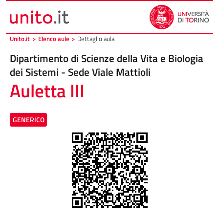
Vai al contenuto principale
Vai al piede di pagina
Unito.it
>
Elenco aule
>
Dettaglio aula
Dipartimento di Scienze della Vita e Biologia
dei Sistemi - Sede Viale Mattioli
Auletta III
GENERICO