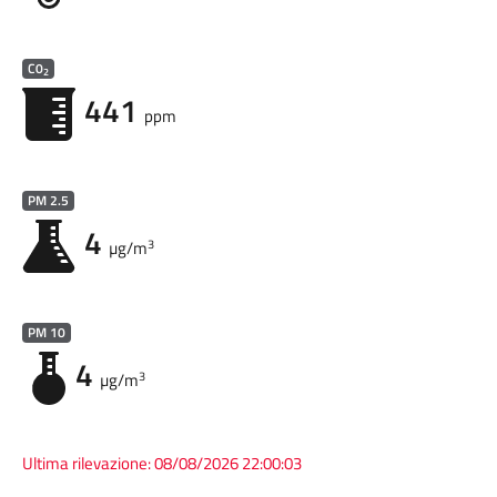
C0
2
441
ppm
PM 2.5
4
3
µg/m
PM 10
4
3
µg/m
Ultima rilevazione:
08/08/2026 22:00:03