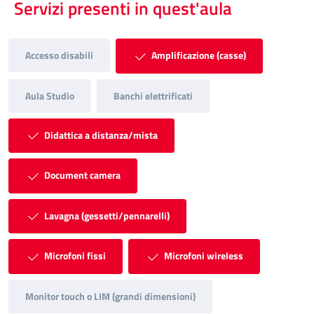
Servizi presenti in quest'aula
Accesso disabili
Amplificazione (casse)
Aula Studio
Banchi elettrificati
Didattica a distanza/mista
Document camera
Lavagna (gessetti/pennarelli)
Microfoni fissi
Microfoni wireless
Monitor touch o LIM (grandi dimensioni)