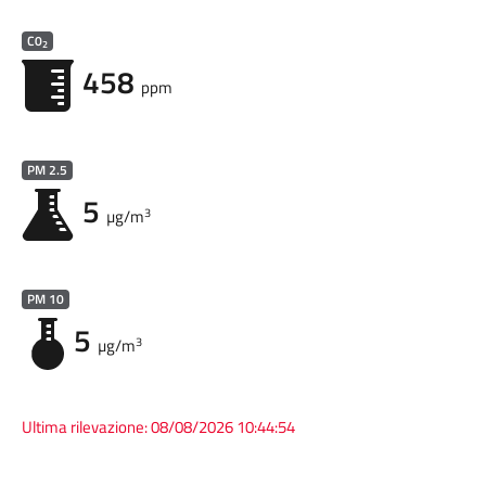
C0
2
458
ppm
PM 2.5
5
3
µg/m
PM 10
5
3
µg/m
Ultima rilevazione:
08/08/2026 10:44:54