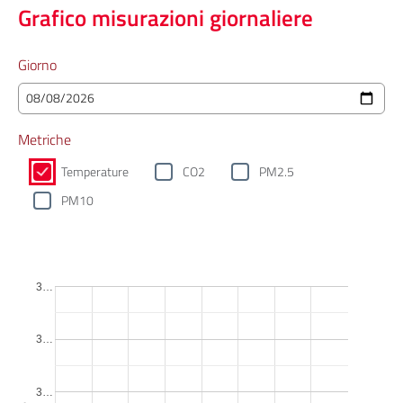
Grafico misurazioni giornaliere
Giorno
Metriche
Temperature
CO2
PM2.5
PM10
3…
3…
3…