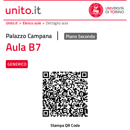
Vai al contenuto principale
Vai al piede di pagina
Unito.it
>
Elenco aule
>
Dettaglio aula
|
Palazzo Campana
Piano Secondo
Aula B7
GENERICO
Stampa QR Code