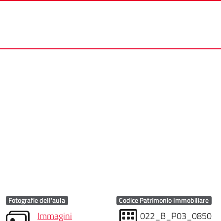
Fotografie dell'aula
Codice Patrimonio Immobiliare
Immagini
022_B_P03_0850