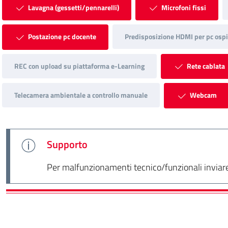
Lavagna (gessetti/pennarelli)
Microfoni fissi
Postazione pc docente
Predisposizione HDMI per pc ospi
REC con upload su piattaforma e-Learning
Rete cablata
Telecamera ambientale a controllo manuale
Webcam
Supporto
Per malfunzionamenti tecnico/funzionali inviare 