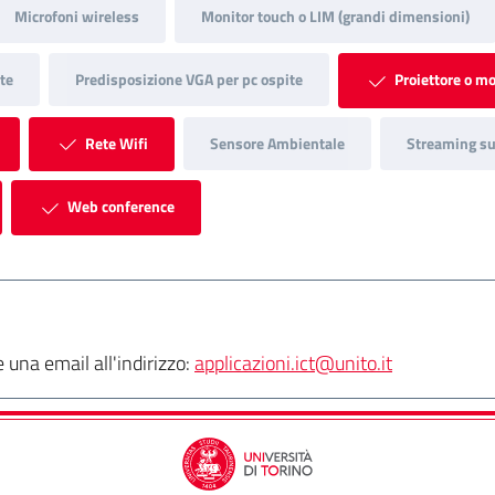
Microfoni wireless
Monitor touch o LIM (grandi dimensioni)
te
Predisposizione VGA per pc ospite
Proiettore o mo
Rete Wifi
Sensore Ambientale
Streaming su 
Web conference
una email all'indirizzo:
applicazioni.ict@unito.it