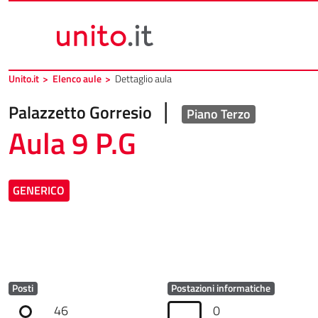
Vai al contenuto principale
Vai al piede di pagina
Unito.it
>
Elenco aule
>
Dettaglio aula
|
Palazzetto Gorresio
Piano Terzo
Aula 9 P.G
GENERICO
Posti
Postazioni informatiche
46
0