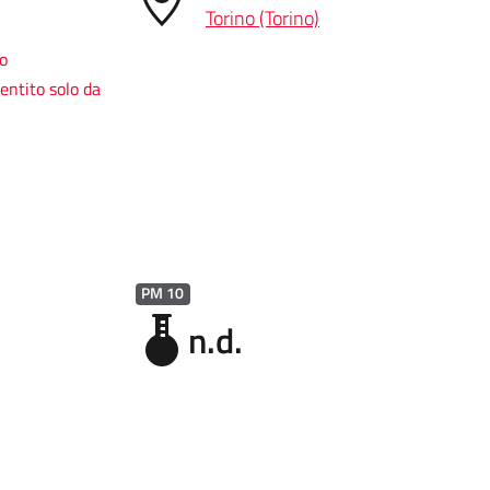
Torino (Torino)
so
entito solo da
PM 10
n.d.