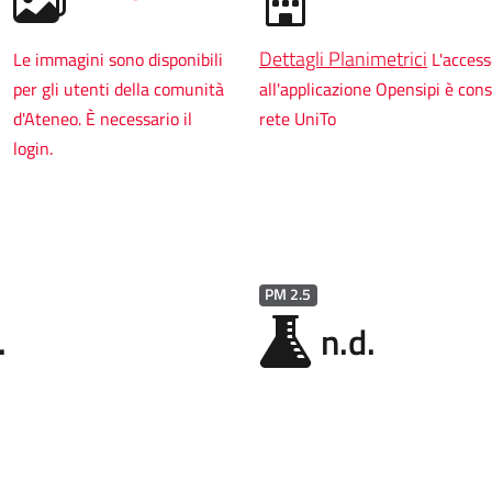
Dettagli Planimetrici
Le immagini sono disponibili
L'acces
per gli utenti della comunità
all'applicazione Opensipi è cons
d'Ateneo. È necessario il
rete UniTo
login.
PM 2.5
.
n.d.