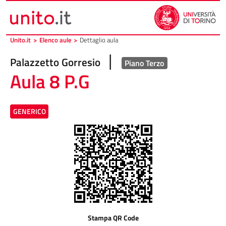
Vai al contenuto principale
Vai al piede di pagina
Unito.it
>
Elenco aule
>
Dettaglio aula
|
Palazzetto Gorresio
Piano Terzo
Aula 8 P.G
GENERICO
Stampa QR Code