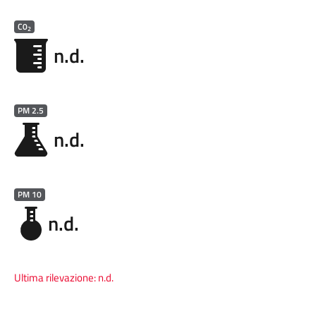
C0
2
n.d.
PM 2.5
n.d.
PM 10
n.d.
Ultima rilevazione:
n.d.