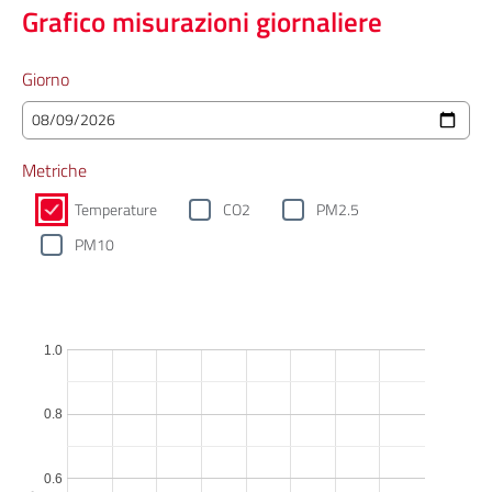
Grafico misurazioni giornaliere
Giorno
Metriche
Temperature
CO2
PM2.5
PM10
1.0
0.8
0.6