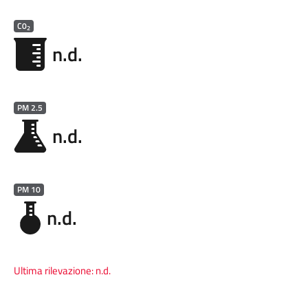
C0
2
n.d.
PM 2.5
n.d.
PM 10
n.d.
Ultima rilevazione:
n.d.