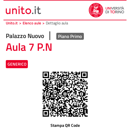
Vai al contenuto principale
Vai al piede di pagina
Unito.it
>
Elenco aule
>
Dettaglio aula
|
Palazzo Nuovo
Piano Primo
Aula 7 P.N
GENERICO
Stampa QR Code