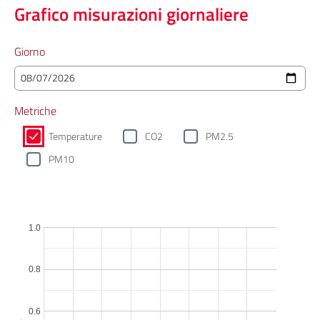
Grafico misurazioni giornaliere
Giorno
Metriche
Temperature
CO2
PM2.5
PM10
1.0
0.8
0.6