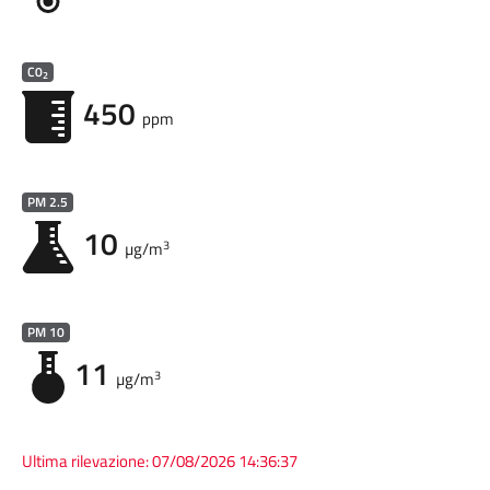
C0
2
450
ppm
PM 2.5
10
3
µg/m
PM 10
11
3
µg/m
Ultima rilevazione:
07/08/2026 14:36:37