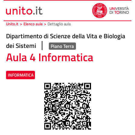
Vai al contenuto principale
Vai al piede di pagina
Unito.it
>
Elenco aule
>
Dettaglio aula
Dipartimento di Scienze della Vita e Biologia
|
dei Sistemi
Piano Terra
Aula 4 Informatica
INFORMATICA