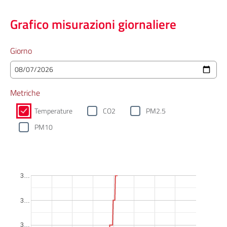
Grafico misurazioni giornaliere
Giorno
Metriche
Temperature
CO2
PM2.5
PM10
3…
3…
3…