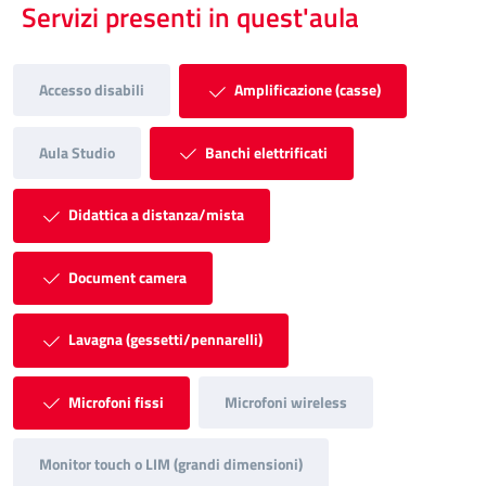
Servizi presenti in quest'aula
Accesso disabili
Amplificazione (casse)
Aula Studio
Banchi elettrificati
Didattica a distanza/mista
Document camera
Lavagna (gessetti/pennarelli)
Microfoni fissi
Microfoni wireless
Monitor touch o LIM (grandi dimensioni)