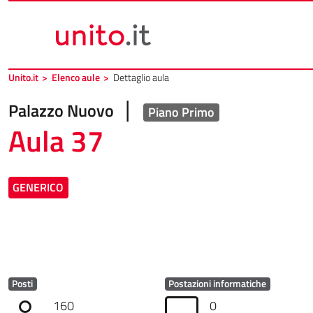
Vai al contenuto principale
Vai al piede di pagina
Unito.it
>
Elenco aule
>
Dettaglio aula
|
Palazzo Nuovo
Piano Primo
Aula 37
GENERICO
Posti
Postazioni informatiche
160
0