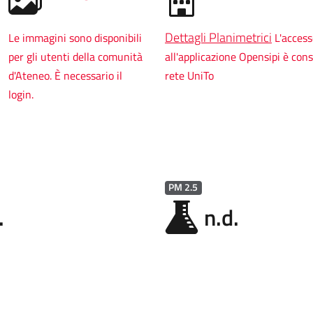
Dettagli Planimetrici
Le immagini sono disponibili
L'acces
per gli utenti della comunità
all'applicazione Opensipi è cons
d'Ateneo. È necessario il
rete UniTo
login.
PM 2.5
.
n.d.