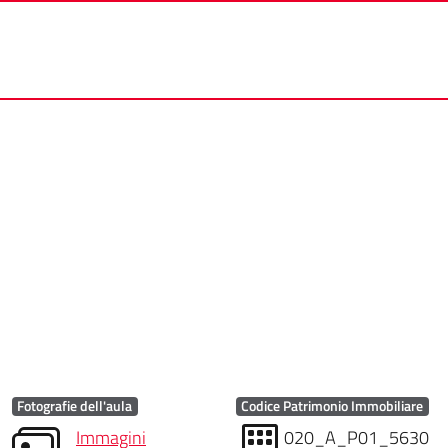
Fotografie dell'aula
Codice Patrimonio Immobiliare
Immagini
020_A_P01_5630