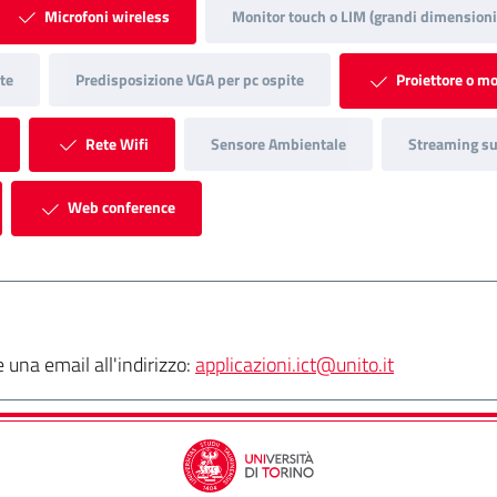
Microfoni wireless
Monitor touch o LIM (grandi dimensioni
te
Predisposizione VGA per pc ospite
Proiettore o mo
Rete Wifi
Sensore Ambientale
Streaming su 
Web conference
una email all'indirizzo:
applicazioni.ict@unito.it