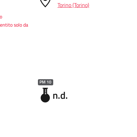
Torino (Torino)
so
entito solo da
PM 10
n.d.