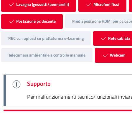
Lavagna (gessetti/pennarelli)
Microfoni fissi
Postazione pc docente
Predisposizione HDMI per pc ospi
REC con upload su piattaforma e-Learning
Rete cablata
Telecamera ambientale a controllo manuale
Webcam
Supporto
Per malfunzionamenti tecnico/funzionali inviare 