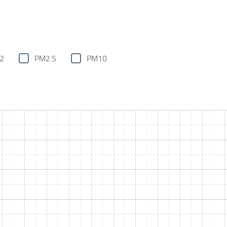
2
PM2.5
PM10