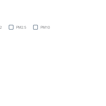
2
PM2.5
PM10