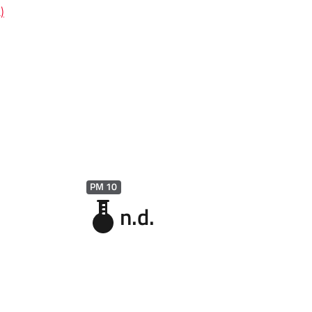
)
PM 10
n.d.