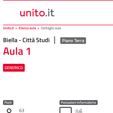
Vai al contenuto principale
Vai al piede di pagina
Unito.it
>
Elenco aule
>
Dettaglio aula
|
Biella - Città Studi
Piano Terra
Aula 1
GENERICO
Posti
Postazioni informatiche
63
n.d.